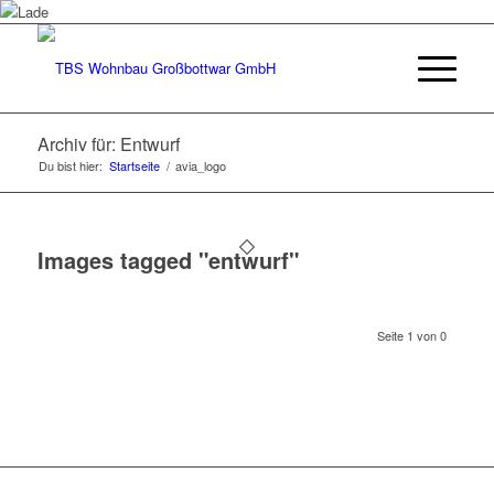
Archiv für: Entwurf
Du bist hier:
Startseite
/
avia_logo
Images tagged "entwurf"
Seite 1 von 0